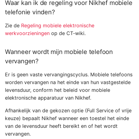
Waar kan ik de regeling voor Nikhef mobiele
Ik heb onlangs zelf een
telefonie vinden?
mobiele telefoon
gekocht. Kan Nikhef deze
Zie de
Regeling mobiele elektronische
vergoeden?
werkvoorzieningen
op de CT-wiki.
Kan ik de vergoeding
Wanneer wordt mijn mobiele telefoon
voor vrije keuze als cash
uitbetaald krijgen?
vervangen?
Er is geen vaste vervangingscyclus. Mobiele telefoons
Ik kies een toestel met
vrije keuze dat
worden vervangen na het einde van hun vastgestelde
goedkoper is dan de
levensduur, conform het beleid voor mobiele
vergoeding. Wat gebeurt
elektronische apparatuur van Nikhef.
er met het resterende
Afhankelijk van de gekozen optie (Full Service of vrije
bedrag?
keuze) bepaalt Nikhef wanneer een toestel het einde
van de levensduur heeft bereikt en of het wordt
Kan ik het bedrag dat ik
vervangen.
moet bijbetalen voor mijn