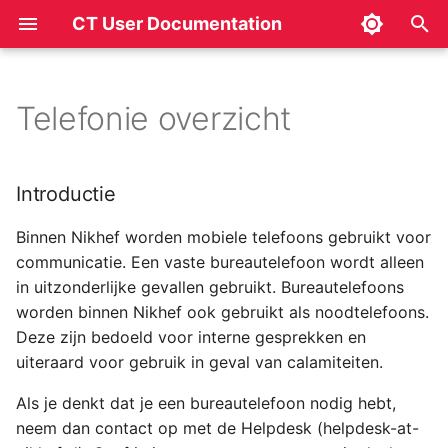
CT User Documentation
T
y
Telefonie overzicht
Introductie
p
e
Nikhef mobiele telefoon
Introductie
t
Type telefoons
Binnen Nikhef worden mobiele telefoons gebruikt voor
o
communicatie. Een vaste bureautelefoon wordt alleen
Contract en gebruik
s
in uitzonderlijke gevallen gebruikt. Bureautelefoons
worden binnen Nikhef ook gebruikt als noodtelefoons.
t
In Nederland
Deze zijn bedoeld voor interne gesprekken en
a
uiteraard voor gebruik in geval van calamiteiten.
Bellen naar het buitenland
r
Als je denkt dat je een bureautelefoon nodig hebt,
vanuit Nederland
t
neem dan contact op met de Helpdesk (helpdesk-at-