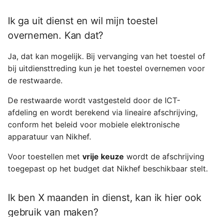
toestel met vrije keuze in
termijnen betalen?
Ik ga uit dienst en wil mijn toestel
overnemen. Kan dat?
Ik wil mijn Nikhef e-
mail/agenda/adresboek
Ja, dat kan mogelijk. Bij vervanging van het toestel of
instellen op mijn telefoon.
bij uitdiensttreding kun je het toestel overnemen voor
de restwaarde.
Mijn telefoon is kapot,
wat moet ik doen?
De restwaarde wordt vastgesteld door de ICT-
afdeling en wordt berekend via lineaire afschrijving,
conform het beleid voor mobiele elektronische
apparatuur van Nikhef.
Voor toestellen met
vrije keuze
wordt de afschrijving
toegepast op het budget dat Nikhef beschikbaar stelt.
Ik ben X maanden in dienst, kan ik hier ook
gebruik van maken?