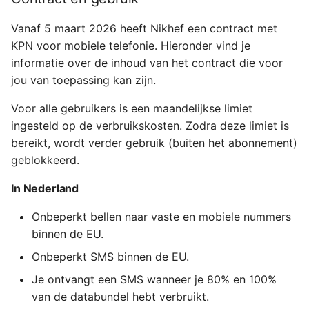
Kan ik mijn mobiele
nummer meenemen als ik
Vanaf 5 maart 2026 heeft Nikhef een contract met
uit dienst ga?
KPN voor mobiele telefonie. Hieronder vind je
informatie over de inhoud van het contract die voor
Wanneer wordt mijn 06-
jou van toepassing kan zijn.
nummer geporteerd?
Voor alle gebruikers is een maandelijkse limiet
Kan ik zelf apps
ingesteld op de verbruikskosten. Zodra deze limiet is
installeren op de door
bereikt, wordt verder gebruik (buiten het abonnement)
Nikhef geleverde mobiele
geblokkeerd.
telefoon?
In Nederland
Mag ik het toestel
Onbeperkt bellen naar vaste en mobiele nummers
jailbreaken/rooten?
binnen de EU.
Onbeperkt SMS binnen de EU.
Mag ik de 2e
simkaartslot/e-SIM
Je ontvangt een SMS wanneer je 80% en 100%
gebruiken voor een ander
van de databundel hebt verbruikt.
(tijdelijk/privé)