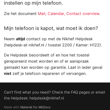
instellen op mijn telefoon.
Zie het document
Mail, Calendar, Contact overview
.
Mijn telefoon is kapot, wat moet ik doen?
Neem
altijd
contact op met de Nikhef Helpdesk
(helpdesk-at-nikhef.nl / toestel 2200 / Kamer: H122).
De Helpdesk beoordeelt of en hoe het toestel
gerepareerd moet worden en of er aanspraak
gemaakt kan worden op garantie. Laat in ieder geval
niet
zelf je telefoon repareren of vervangen.
Can't find what you need? Check the FAQ pages or email
the Helpdesk: helpdesk@nikhef.nl
Made with
Material for MkDocs