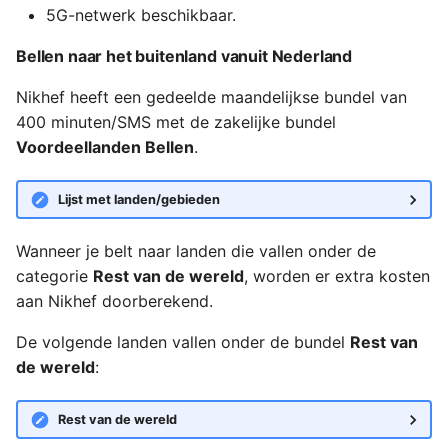
5G-netwerk beschikbaar.
abonnement?
Bellen naar het buitenland vanuit Nederland
Mijn volledig
ondersteunde toestel is
Nikhef heeft een gedeelde maandelijkse bundel van
kapot. Wat nu?
400 minuten/SMS met de zakelijke bundel
Voordeellanden Bellen
.
Mijn toestel met vrije
keuze is kapot. Wat nu?
Lijst met landen/gebieden
Is er een limiet aan hoe
Wanneer je belt naar landen die vallen onder de
vaak je een volledig
categorie
Rest van de wereld
, worden er extra kosten
ondersteund toestel mag
aan Nikhef doorberekend.
laten repareren?
De volgende landen vallen onder de bundel
Rest van
Kan Nikhef ook e-sims
de wereld
:
leveren?
Rest van de wereld
Wanneer ik in het