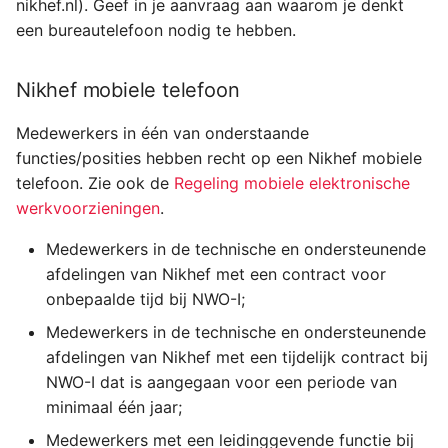
nikhef.nl). Geef in je aanvraag aan waarom je denkt
Binnen de EER (Europese
s
een bureautelefoon nodig te hebben.
Economische Ruimte)
e
In de rest van de wereld
a
Nikhef mobiele telefoon
r
Veelgestelde vragen
Medewerkers in één van onderstaande
functies/posities hebben recht op een Nikhef mobiele
c
Waar kan ik de regeling
telefoon. Zie ook de
Regeling mobiele elektronische
h
voor Nikhef mobiele
werkvoorzieningen
.
telefonie vinden?
i
Medewerkers in de technische en ondersteunende
n
Wanneer wordt mijn
afdelingen van Nikhef met een contract voor
mobiele telefoon
onbepaalde tijd bij NWO-I;
g
vervangen?
Medewerkers in de technische en ondersteunende
afdelingen van Nikhef met een tijdelijk contract bij
Ik ga uit dienst en wil mijn
NWO-I dat is aangegaan voor een periode van
toestel overnemen. Kan
minimaal één jaar;
dat?
Medewerkers met een leidinggevende functie bij