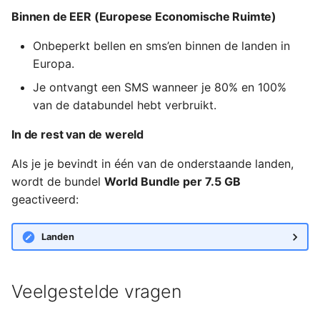
verleden alleen voor een
Binnen de EER (Europese Economische Ruimte)
simkaart heb gekozen,
maar later alsnog een
Onbeperkt bellen en sms’en binnen de landen in
Nikhef toestel wil. Wat
Europa.
zijn de mogelijkheden?
Je ontvangt een SMS wanneer je 80% en 100%
van de databundel hebt verbruikt.
Kan Nikhef ook toestellen
met vrije keuze bestellen
In de rest van de wereld
bij winkel X?
Als je je bevindt in één van de onderstaande landen,
Met welk bedrag moet ik
wordt de bundel
World Bundle per 7.5 GB
rekening houden qua
geactiveerd:
kosten voor mijn gekozen
toestel met vrije keuze?
Landen
Kan ik ook refurbished of
tweedehands toestellen
Veelgestelde vragen
kiezen bij vrije keuze?