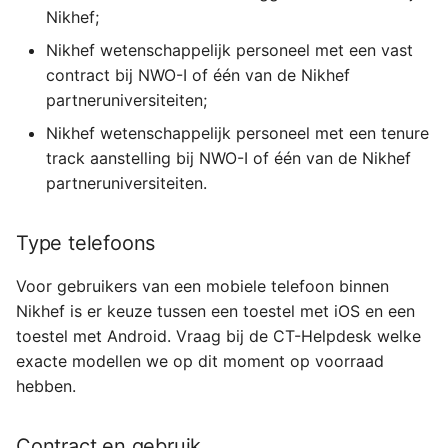
Nikhef;
Ik ben X maanden in
dienst, kan ik hier ook
Nikhef wetenschappelijk personeel met een vast
gebruik van maken?
contract bij NWO-I of één van de Nikhef
partneruniversiteiten;
Mag ik privé
Nikhef wetenschappelijk personeel met een tenure
bellen/sms’en/internet
track aanstelling bij NWO-I of één van de Nikhef
gebruiken?
partneruniversiteiten.
Ondersteunt Nikhef ook
chatdienst X?
Type telefoons
Voor gebruikers van een mobiele telefoon binnen
Moet ik 24/7 bereikbaar
Nikhef is er keuze tussen een toestel met iOS en een
zijn?
toestel met Android. Vraag bij de CT-Helpdesk welke
Kan ik mijn privé mobiele
exacte modellen we op dit moment op voorraad
nummer meenemen naar
hebben.
Nikhef?
Contract en gebruik