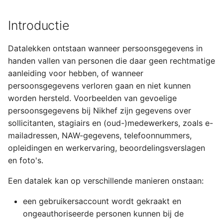
Accounts en
g
wachtwoorden
Introductie
s
Buitenlandse reizen
e
Datalekken ontstaan wanneer persoonsgegevens in
handen vallen van personen die daar geen rechtmatige
a
Verwijzingen
aanleiding voor hebben, of wanneer
r
persoonsgegevens verloren gaan en niet kunnen
c
worden hersteld. Voorbeelden van gevoelige
persoonsgegevens bij Nikhef zijn gegevens over
h
sollicitanten, stagiairs en (oud-)medewerkers, zoals e-
mailadressen, NAW-gegevens, telefoonnummers,
opleidingen en werkervaring, beoordelingsverslagen
en foto's.
Een datalek kan op verschillende manieren onstaan:
een gebruikersaccount wordt gekraakt en
ongeauthoriseerde personen kunnen bij de