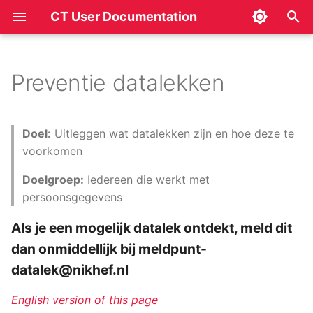
CT User Documentation
I
n
Preventie datalekken
Introductie
i
t
Instructies
Doel:
Uitleggen wat datalekken zijn en hoe deze te
i
voorkomen
Voorkomen van
a
Doelgroep:
Iedereen die werkt met
datalekken
persoonsgegevens
l
Bewaren van
i
Als je een mogelijk datalek ontdekt, meld dit
persoonsgegevens
dan onmiddellijk bij meldpunt-
z
Versleutelen van
datalek@nikhef.nl
i
gegevensdragers
n
English version of this page